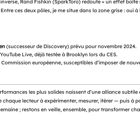
’inverse, Rand Fishkin (SparkToro) redoute « un effet boîte
Entre ces deux pôles, je me situe dans la zone grise : oui à
en
(successeur de Discovery) prévu pour novembre 2024.
 YouTube Live, déjà testée à Brooklyn lors du CES.
la Commission européenne, susceptibles d’imposer de nouvel
performances les plus solides naissent d’une alliance subtile
e chaque lecteur à expérimenter, mesurer, itérer — puis à 
maine ; restons en veille, ensemble, pour transformer ch