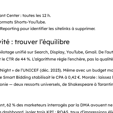
t Center : toutes les 12 h.
 formats Shorts-YouTube.
Reporting pour identifier les sitelinks à supprimer.
té : trouver l’équilibre
lotage unifié sur Search, Display, YouTube, Gmail. De l’aut
le CTR de 44 %. L’algorithme règle l’enchère, pas la qualité
Night » de l’UNICEF (déc. 2023). Même avec un budget mode
e Smart Bidding stabilisait le CPA à 0,42 €. Morale : laissez 
’ironie — deux ressorts universels, de Shakespeare à Taranti
tant, 62 % des marketeurs interrogés par la DMA avouent n
dashboard, isoler trois KPI : ROAS, taux d’impressions éligi