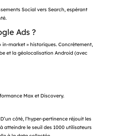
ssements Social vers Search, espérant
nté.
ogle Ads ?
 in-market » historiques. Concrètement,
be et la géolocalisation Android (avec
formance Max et Discovery.
 D’un côté, l’hyper-pertinence réjouit les
 atteindre le seuil des 1000 utilisateurs
le à la data collectée.