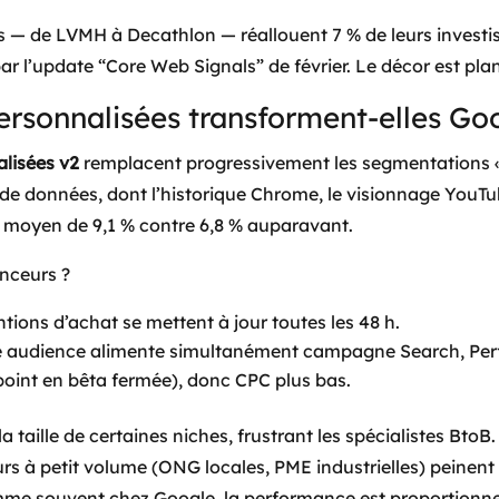
s — de LVMH à Decathlon — réallouent 7 % de leurs investi
par l’update “Core Web Signals” de février. Le décor est pla
ersonnalisées transforment-elles Go
lisées v2
remplacent progressivement les segmentations «
 de données, dont l’historique Chrome, le visionnage YouTu
c moyen de 9,1 % contre 6,8 % auparavant.
nceurs ?
entions d’achat se mettent à jour toutes les 48 h.
 audience alimente simultanément campagne Search, Per
oint en bêta fermée), donc CPC plus bas.
a taille de certaines niches, frustrant les spécialistes BtoB.
rs à petit volume (ONG locales, PME industrielles) peinent à
omme souvent chez Google, la performance est proportionnel