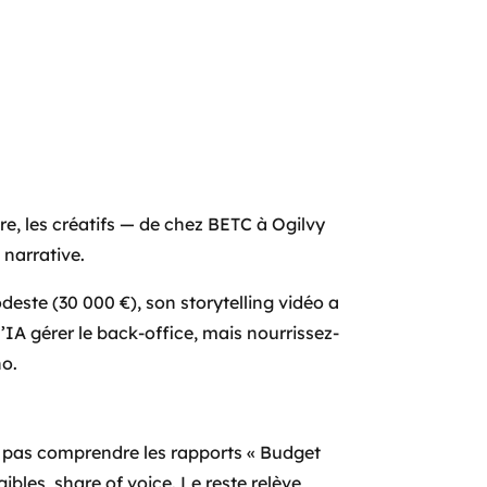
re, les créatifs — de chez BETC à Ogilvy
 narrative.
ste (30 000 €), son storytelling vidéo a
l’IA gérer le back-office, mais nourrissez-
no.
e pas comprendre les rapports « Budget
bles, share of voice. Le reste relève